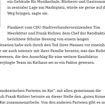
ein Gebäude für Musikschule, Bücherei und Gastrono
in zentraler Lage am Marktplatz, würde sie gerne auf 
Weg bringen, sagte sie.
Flankiert vom CDU-Stadtverbandsvorsitzenden Tim
Meerkötter und Frank Richter, dem Chef der Ratsfrakti
berichtete Schulze Hessing von einem langen
ituation habe sich durch den Tod ihres Mannes vor eineinh
sie auch intensiv mit ihrer Familie beraten, was das Richt
ewesen, die den Ausschlag für eine weitere Kandidatur
verjüngte Team im Rathaus sei so ein Faktor gewesen.
 demokratischen Parteien im Rat“, mit allen gemeinsam die
h Frank Richter betonte an dieser Stelle den „guten Kons
Rat zusammenarbeite. Von den anderen Parteien gibt es n