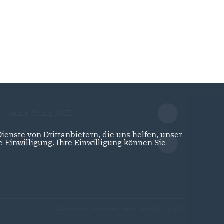
Anne König MdB
enste von Drittanbietern, die uns helfen, unser
Einwilligung. Ihre Einwilligung können Sie
Hendrik Wüst MdL
Realisation: Sharkness Media GmbH & Co. KG