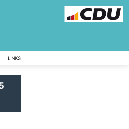
E
LINKS
5