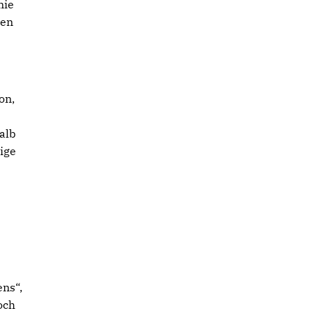
mie
den
on,
alb
ige
ens“,
och