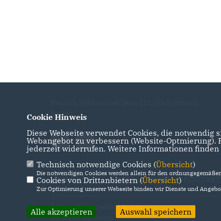
Herzlich Willkommen beim CDU Stadtverband
Borken
Cookie Hinweis
Diese Webseite verwendet Cookies, die notwendig si
Webangebot zu verbessern (Website-Optmierung). Fü
jederzeit widerrufen. Weitere Informationen finden
Technisch notwendige Cookies (
Übersicht
)
Die notwendigen Cookies werden allein für den ordnungsgemäßen 
IMPRESSUM
DATENSCHUTZ
KONTAKT
Cookies von Drittanbietern (
Übersicht
)
Zur Optimierung unserer Webseite binden wir Dienste und Angebot
@2026 CDU Stadtverband Borken
Alle akzeptieren
Auswahl speichern
Alle Rechte vorbehalten.